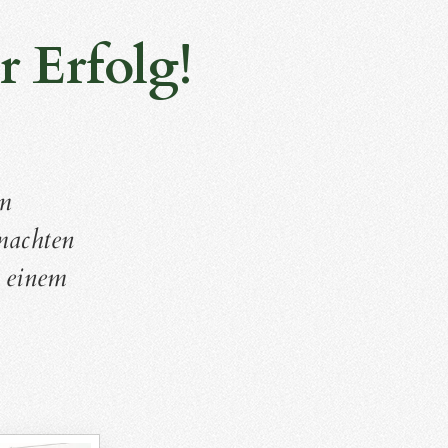
r Erfolg!
im
machten
u einem