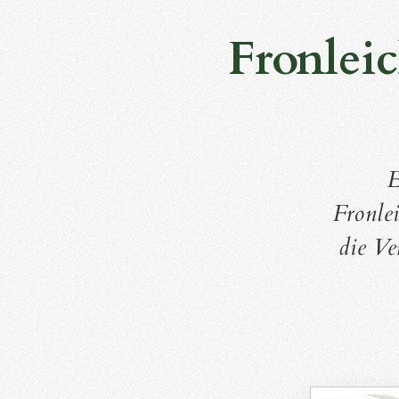
Fronleic
E
Fronle
die Ve