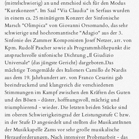
(mittelschwierig) an und entschied sich für den Modus
"Kurzkonzert". Im Saal "Via Claudia" in Serfaus wurden
in einem ca. 25 minütigem Konzert der Sinfonische
Marsch "Olimpica" von Giovanni Orsomando, das sehr
schwierige und hochromantische "Adagio" aus der 3.
Sinfonie des Zammer Komponisten Josef Netzer, arr. von
Kpm. Rudolf Pascher sowie als Programmhöhepunkt die
anspruchsvolle sinfonische Dichtung „Il Giudizio
Universale“ (das jüngste Gericht) dargeboten.Das
mächtige Tongemälde des Italieners Camillo de Nardis
aus dem 19. Jahrhundert arr. von Franco Cesarini gab
beeindruckend und klangreich die verschiedenen
Stimmungen im Kampf zwischen den Kräften des Guten
und des Bösen - düster, hoffnungsvoll, mächtig und
triumphierend - wieder. Die letzten beiden Stücke sind
im oberen Schwierigkeitsgrad der Leistungsstufe C bzw.
in der Stufe D angesiedelt und stellten die MusikantInnen
der Musikkapelle Zams vor sehr große musikalische
Herausforderungen. Nach intensiver Probenarbeit - das