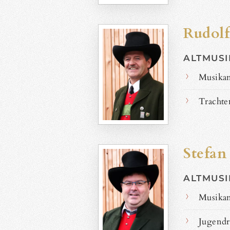
Rudolf
ALTMUSI
Musikan
Trachte
Stefan
ALTMUSIK
Musikan
Jugendr