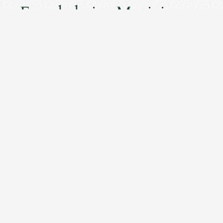
Freude beim Musizieren
und eine schöne
Kameradschaft in der
Musikkapelle!"
OBMANN ING. STEPHAN WOHLFARTER
© Auszug aus der Vereinschronik der Musikkapelle Zams
2019